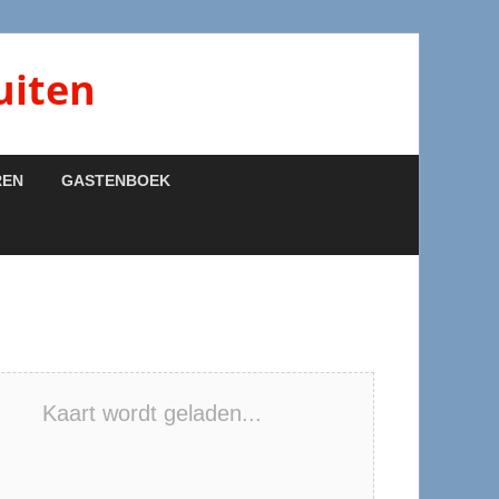
uiten
REN
GASTENBOEK
Kaart wordt geladen...