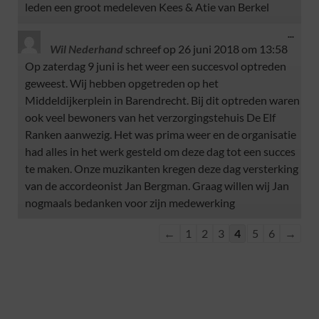
leden een groot medeleven Kees & Atie van Berkel
...
Wil Nederhand
schreef op
26 juni 2018
om
13:58
Op zaterdag 9 juni is het weer een succesvol optreden
geweest. Wij hebben opgetreden op het
Middeldijkerplein in Barendrecht. Bij dit optreden waren
ook veel bewoners van het verzorgingstehuis De Elf
Ranken aanwezig. Het was prima weer en de organisatie
had alles in het werk gesteld om deze dag tot een succes
te maken. Onze muzikanten kregen deze dag versterking
van de accordeonist Jan Bergman. Graag willen wij Jan
nogmaals bedanken voor zijn medewerking
←
1
2
3
4
5
6
→