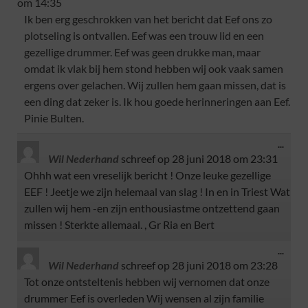
om
14:35
Ik ben erg geschrokken van het bericht dat Eef ons zo
plotseling is ontvallen. Eef was een trouw lid en een
gezellige drummer. Eef was geen drukke man, maar
omdat ik vlak bij hem stond hebben wij ook vaak samen
ergens over gelachen. Wij zullen hem gaan missen, dat is
een ding dat zeker is. Ik hou goede herinneringen aan Eef.
Pinie Bulten.
...
Wil Nederhand
schreef op
28 juni 2018
om
23:31
Ohhh wat een vreselijk bericht ! Onze leuke gezellige
EEF ! Jeetje we zijn helemaal van slag ! In en in Triest Wat
zullen wij hem -en zijn enthousiastme ontzettend gaan
missen ! Sterkte allemaal. , Gr Ria en Bert
...
Wil Nederhand
schreef op
28 juni 2018
om
23:28
Tot onze ontsteltenis hebben wij vernomen dat onze
drummer Eef is overleden Wij wensen al zijn familie