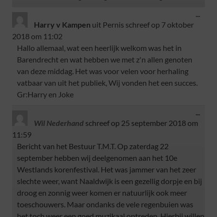
...
Harry v Kampen
uit
Pernis
schreef op
7 oktober
2018
om
11:02
Hallo allemaal, wat een heerlijk welkom was het in
Barendrecht en wat hebben we met z'n allen genoten
van deze middag. Het was voor velen voor herhaling
vatbaar van uit het publiek, Wij vonden het een succes.
Gr:Harry en Joke
...
Wil Nederhand
schreef op
25 september 2018
om
11:59
Bericht van het Bestuur T.M.T. Op zaterdag 22
september hebben wij deelgenomen aan het 10e
Westlands korenfestival. Het was jammer van het zeer
slechte weer, want Naaldwijk is een gezellig dorpje en bij
droog en zonnig weer komen er natuurlijk ook meer
toeschouwers. Maar ondanks de vele regenbuien was
het toch weer een goed muzikaal optreden. Hierbij willen