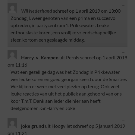
...
Wil Nederhand
schreef op
1 april 2019
om
13:00
Zondag jl. weer genoten van een prima en succesvol
optreden, in partycentrum 't Prikkewater. Leuke
enthousiaste koren, een vrolijke vriendschappelijke
sfeer, kortom een geslaagde middag.
...
Harry. v .Kampen
uit
Pernis
schreef op
1 april 2019
om
11:16
Wat een gezellige dag was het Zondag in Prikkewater
vier leuke koren en goed georganiseerd door de Smarties
We kijken er weer met veel plezier op terug. Ook veel
leuke reacties van uit het publiek aan gehoord van ons
koor T.m.T. Dank aan ieder die hier aan heeft
deelgenomen .Gr,Harry en Joke
...
joke grund
uit
Hoogvliet
schreef op
5 januari 2019
om
11:21