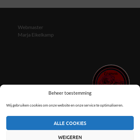
Webmaster
Marja Eikelkamp
Beheer toestemming
Wij gebruiken cookies om onze website en onze service te optimaliseren.
ALLE COOKIES
Copyright © 2026
Hoogvliets smartlappenkoor Tranen met
Tuiten
.
WEIGEREN