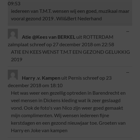
09:53
iedereen van T.M.T. wensen wij een goed, muzikaal maar
vooral gezond 2019 . Wil&Bert Nederhand
...
Atie @Kees van BERKEL
uit
ROTTERDAM
zalmplaat
schreef op
27 december 2018
om
22:58
ATIE EN KEES WENST T.M.T EEN GEZOND GELUKKIG
2019
...
Harry .v. Kampen
uit
Pernis
schreef op
23
december 2018
om
18:10
Het was weer een gezellig optreden in Barendrecht en
veel mensen in Dickens kleding wat ik zeer geslaagd
vond. Ook de foto's van Nico zijn weer goed gemaakt
mijn complimenten. Wij wensen iedereen fijne
kerstdagen en een gezond nieuwjaar toe. Groeten van
Harry en Joke van kampen