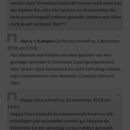
werden door Sinterklaas bedankt met een leuk woord en
een lekkere fles wijn. Het bestuur en de koorleden die
deze avond mogelijk hebben gemaakt, hebben een dikke
dank je wel verdiend. Top!!!!
...
Harry v Kampen
uit
Pernis
schreef op
1 december
2018
om
13:42
Hoi allemaal, wat hebben we weer genoten van een
gezellige optreden in Dirksland. Goed georganiseerd
door de een 1jaar bestaand koor voor herhaling vatbaar ,
mijn complimenten voor iedereen. Groetjes Harry en
Joke .
...
Happy Days
schreef op
10 november 2018
om
15:43
Happy Days bedankt de meewerkende koren en alle
vrijwilligers die de benefiet avond t.g.v. Hospice de
Waterlelie tot een geweldig succes hebben gemaakt.