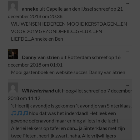
...
anneke
uit
Capelle aan den IJssel
schreef op
21
december 2018
om
20:38
WIJ WENSEN IEDEREEN MOOIE KERSTDAGEN....EN
VOOR 2019 GEZONDHEID....GELUK ...EN
LIEFDE....Anneke en Ben
...
Danny van strien
uit
Rotterdam
schreef op
16
december 2018
om
01:01
Mooi gastenboek en website succes Danny van Strien
...
Wil Nederhand
uit
Hoogvliet
schreef op
7 december
2018
om
11:12
't Heerlijk avondje is gekomen 't avondje van Sinterklaas.
Nou dat was het inderdaad! Het leek een
gewone oefenavond maar er hing al iets in de lucht.
Allerlei lekkers op tafel en dan... ja Sinterklaas met zijn
twee Pieten, heerlijk zwart, haha. Alle vrijwilligers