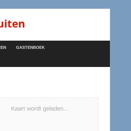
uiten
REN
GASTENBOEK
Kaart wordt geladen...